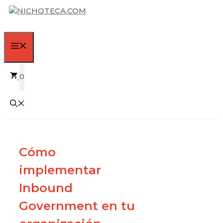
Saltar
al
contenido
MENÚ
0
Cómo
implementar
Inbound
Government en tu