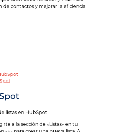
n de contactos y mejorar la eficiencia
n HubSpot
bSpot
bSpot
irte a la sección de «Listas» en tu
n «+» para crear una nueva lista. A