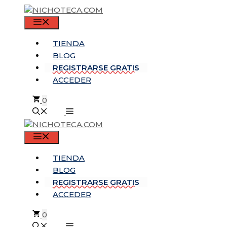
Saltar
al
MENÚ
contenido
TIENDA
BLOG
REGISTRARSE GRATIS
ACCEDER
0
MENÚ
TIENDA
BLOG
REGISTRARSE GRATIS
ACCEDER
0